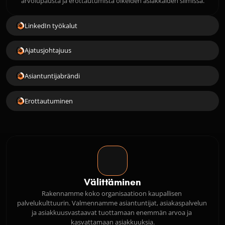
arvolupausta ja erottautumista oikeiden asiakkaiden silmissä.
LinkedIn työkalut
Ajatusjohtajuus
Asiantuntijabrändi
Erottautuminen
Välittäminen
Rakennamme koko organisaatioon kaupallisen 
palvelukulttuurin. Valmennamme asiantuntijat, asiakaspalvelun 
ja asiakkuusvastaavat tuottamaan enemmän arvoa ja 
kasvattamaan asiakkuuksia.