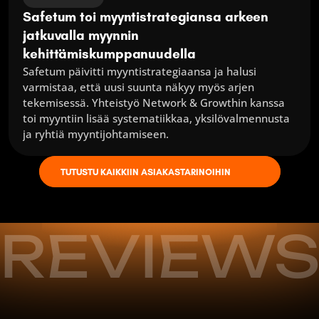
Safetum toi myyntistrategiansa arkeen 
jatkuvalla myynnin 
kehittämiskumppanuudella
Safetum päivitti myyntistrategiaansa ja halusi 
varmistaa, että uusi suunta näkyy myös arjen 
tekemisessä. Yhteistyö Network & Growthin kanssa 
toi myyntiin lisää systematiikkaa, yksilövalmennusta 
ja ryhtiä myyntijohtamiseen.
TUTUSTU KAIKKIIN ASIAKASTARINOIHIN
REVIEW
Koulutus antoi meille paljon apua ja konkreettista 
hyötyä arjen tekemiseen. Hyödyt ovat heijastuneet 
meille monikanavaisempana, tehokkaampana 