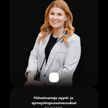
Päävalmentaja myynti- ja 
ajatusjohtajuusvalmennukset
041 314 8363  