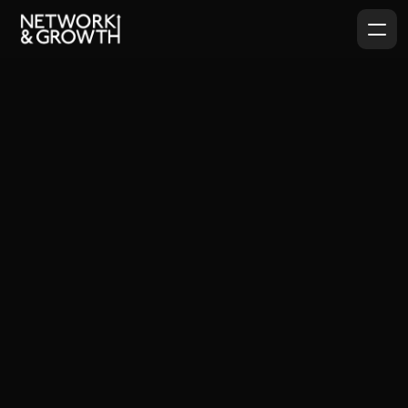
Modernisoimme B2B-myynnin ja 
kaupallisen johtamisen
Emme kehitä vain myyntiä. Rakennamme koko 
kaupallisen kyvykkyyden, joka muuttaa asiakasarvon 
kasvuksi.
TUTUSTU PALVELUIHIMME
VARAA KASVUVARTTI