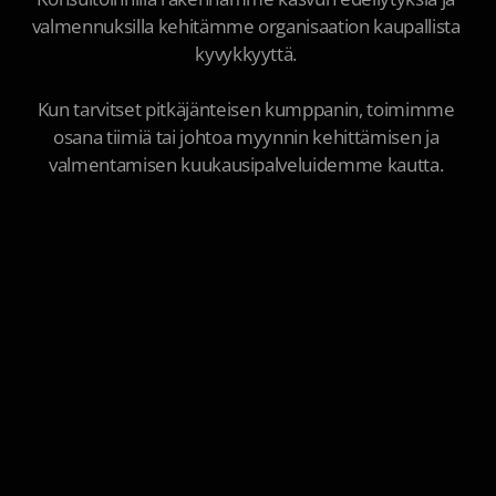
valmennuksilla kehitämme organisaation kaupallista 
kyvykkyyttä. 

Kun tarvitset pitkäjänteisen kumppanin, toimimme 
osana tiimiä tai johtoa myynnin kehittämisen ja 
valmentamisen kuukausipalveluidemme kautta. 
 Valmennus
Rakennamme kaupallista kyvykkyyttä 
Myyntiosaaminen, asiakaskohtaamiset, työkalut ja 
kaupallinen kulttuuri. 