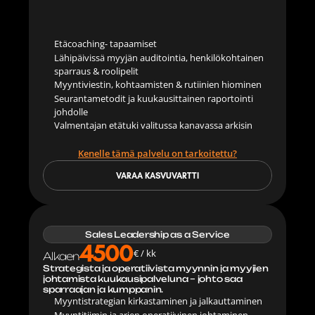
Etäcoaching- tapaamiset
Lähipäivissä myyjän auditointia, henkilökohtainen 
sparraus & roolipelit
Myyntiviestin, kohtaamisten & rutiinien hiominen
Seurantametodit ja kuukausittainen raportointi 
johdolle
Valmentajan etätuki valitussa kanavassa arkisin
Kenelle tämä palvelu on tarkoitettu?
VARAA KASVUVARTTI
Sales Leadership as a Service
4500
€ / kk
Alkaen
Strategista ja operatiivista myynnin ja myyjien 
johtamista kuukausipalveluna – johto saa 
sparraajan ja kumppanin.
Myyntistrategian kirkastaminen ja jalkauttaminen