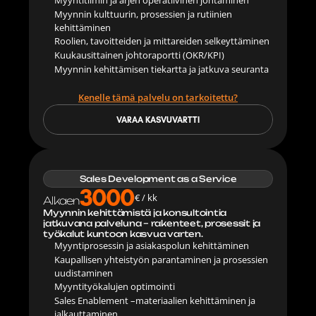
Myyntitiimin ja arjen operatiivinen johtaminen
Myynnin kulttuurin, prosessien ja rutiinien 
kehittäminen
Roolien, tavoitteiden ja mittareiden selkeyttäminen
Kuukausittainen johtoraportti (OKR/KPI)
Myynnin kehittämisen tiekartta ja jatkuva seuranta
Kenelle tämä palvelu on tarkoitettu?
VARAA KASVUVARTTI
Sales Development as a Service
3000
€ / kk
Alkaen
Myynnin kehittämistä ja konsultointia 
jatkuvana palveluna – rakenteet, prosessit ja 
työkalut kuntoon kasvua varten.
Myyntiprosessin ja asiakaspolun kehittäminen
Kaupallisen yhteistyön parantaminen ja prosessien 
uudistaminen
Myyntityökalujen optimointi
Sales Enablement –materiaalien kehittäminen ja 
jalkauttaminen