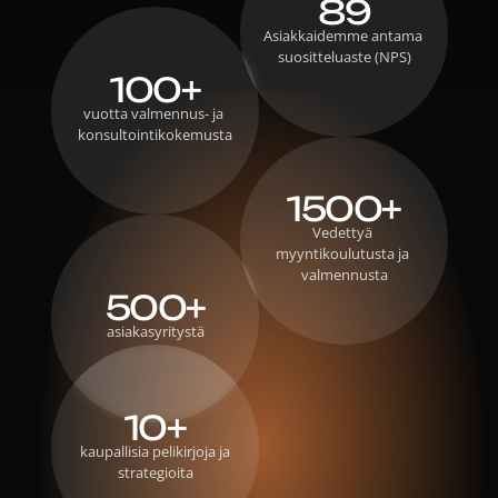
89
Asiakkaidemme antama 
suositteluaste (NPS)
100+
vuotta valmennus- ja 
konsultointikokemusta
1500+
Vedettyä 
myyntikoulutusta ja 
valmennusta
500+
asiakasyritystä
10+
 kaupallisia pelikirjoja ja 
strategioita