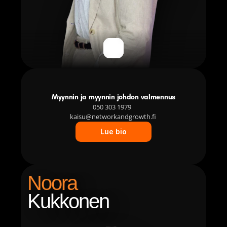
Myynnin ja myynnin johdon valmennus
050 303 1979  
kaisu@networkandgrowth.fi 
Lue bio
Noora
Kukkonen