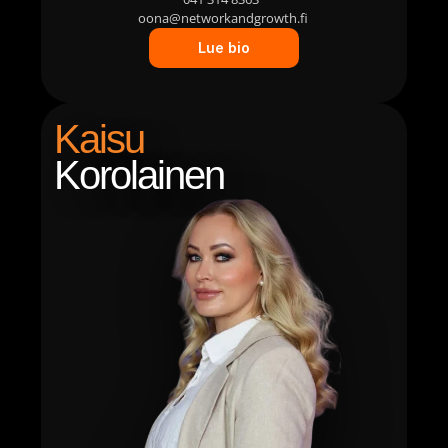
oona@networkandgrowth.fi 
Lue bio
Kaisu
Korolainen