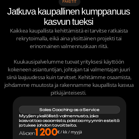
PAKETIT
Jatkuva kaupallinen kumppanuus 
kasvun tueksi 
Kaukokiitolaisten henkilökohtaisten LinkedIn-tilien 
Kaikkea kaupallista kehittämistä ei tarvitse ratkaista 
kautta tehdyt julkaisujen katselukerrat olivat jo parin 
rekrytoimalla, eikä aina yksittäinen projekti tai 
kuukauden jälkeen toukokuussa 2024 yli 
erinomainen valmennuskaan riitä. 

seitsenkertaiset verrattuna Kaukokiidon LinkedIn-
yritystilin katselukertoihin.
Kuukausipalvelumme tuovat yrityksesi käyttöön 
Tuuli Mäkelä
kokeneen asiantuntijan, johtajan tai valmentajan juuri 
KAUKOKIITO
siinä laajuudessa kuin tarvitset. Kehitämme osaamista, 
johdamme muutosta ja rakennamme kaupallista kasvua 
pitkäjänteisesti.  
Sales Coaching as a Service
Myyjien yksilöllistä valmennusta, joka 
kasvattaa osaamista, poistaa myynnin esteitä 
ja tukee johdon tavoitteita.
1 200
€ / kk / myyjä
Alkaen