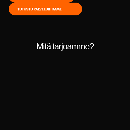
TUTUSTU PALVELUIHIMME
Mitä tarjoamme?
 Valmennus
Rakennamme kaupallista kyvykkyyttä.
Taidot, ihmiset, johtaminen ja käyttäytymisen 
muutos. 