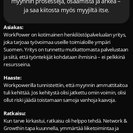
myynnin prosesseja, osaamista ja arkea – 
ja saa kiitosta myös myyjiltä itse.
Asiakas:
WorkPower
 on kotimainen henkilöstöpalvelualan yritys, 
joka tarjoaa työvoimaa useille toimialoille ympäri 
Suomen. Yritys on tunnettu mutkattomasta palvelustaan 
ja siitä, että työntekijät kohdataan ihmisinä – ei pelkkinä 
resursseina.
Haaste:
Workpowerilla tunnistettiin, että myynnin ammattitaitoa 
tuli kehittää. Jos kehitystä olisi jatkettu omin voimin, olisi 
ollut riski jäädä toistamaan samoja vanhoja kaavoja. 
Ratkaisu:
Kun tarve kirkastui, ratkaisu oli helppo tehdä. Network & 
Growthin tapa kuunnella, ymmärtää liiketoimintaa ja 