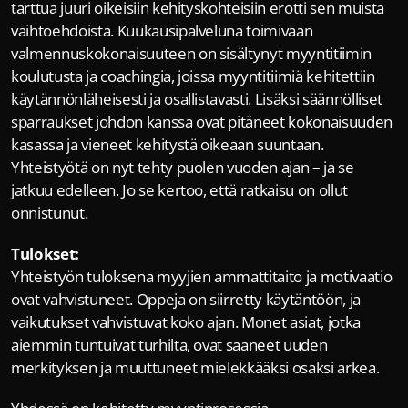
tarttua juuri oikeisiin kehityskohteisiin erotti sen muista 
vaihtoehdoista. Kuukausipalveluna toimivaan 
valmennuskokonaisuuteen on sisältynyt myyntitiimin 
koulutusta ja coachingia, joissa myyntitiimiä kehitettiin 
käytännönläheisesti ja osallistavasti. Lisäksi säännölliset 
sparraukset johdon kanssa ovat pitäneet kokonaisuuden 
kasassa ja vieneet kehitystä oikeaan suuntaan. 
Yhteistyötä on nyt tehty puolen vuoden ajan – ja se 
jatkuu edelleen. Jo se kertoo, että ratkaisu on ollut 
onnistunut.
Tulokset:
Yhteistyön tuloksena myyjien ammattitaito ja motivaatio 
ovat vahvistuneet. Oppeja on siirretty käytäntöön, ja 
vaikutukset vahvistuvat koko ajan. Monet asiat, jotka 
aiemmin tuntuivat turhilta, ovat saaneet uuden 
merkityksen ja muuttuneet mielekkääksi osaksi arkea.