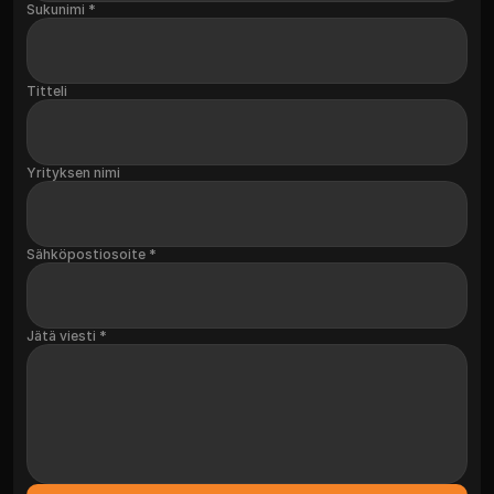
Sukunimi *
Titteli
Yrityksen nimi
Sähköpostiosoite *
Jätä viesti *