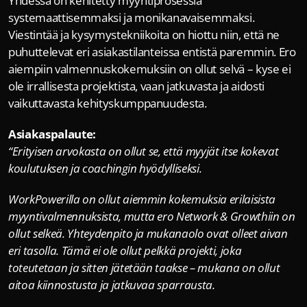
Yhdessä on kehitetty myyntiprosessia 
systemaattisemmaksi ja monikanavaisemmaksi. 
Viestintää ja kysymystekniikoita on hiottu niin, että ne 
puhuttelevat eri asiakastilanteissa entistä paremmin. Ero 
aiempiin valmennuskokemuksiin on ollut selvä – kyse ei 
ole irrallisesta projektista, vaan jatkuvasta ja aidosti 
vaikuttavasta kehityskumppanuudesta.
Asiakaspalaute:
“Erityisen arvokasta on ollut se, että myyjät itse kokevat 
koulutuksen ja coachingin hyödylliseksi.
WorkPowerilla on ollut aiemmin kokemuksia erilaisista 
myyntivalmennuksista, mutta ero Network & Growthiin on 
ollut selkeä. Yhteydenpito ja mukanaolo ovat olleet aivan 
eri tasolla. Tämä ei ole ollut pelkkä projekti, joka 
toteutetaan ja sitten jätetään taakse – mukana on ollut 
aitoa kiinnostusta ja jatkuvaa sparrausta.