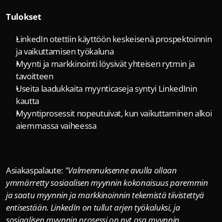
Tulokset
LinkedIn otettiin käyttöön keskeisenä prospektoinnin 
ja vaikuttamisen työkaluna
Myynti ja markkinointi löysivät yhteisen rytmin ja 
tavoitteen
Useita laadukkaita myynticaseja syntyi LinkedInin 
kautta
Myyntiprosessit nopeutuivat, kun vaikuttaminen alkoi 
aiemmassa vaiheessa
Asiakaspalaute: 
"Valmennuksenne avulla ollaan 
ymmärretty sosiaalisen myynnin kokonaisuus paremmin 
ja saatu myynnin ja markkinoinnin tekemistä tiivistettyä 
entisestään. LinkedIn on tullut arjen työkaluksi, ja 
sosiaalisen myynnin prosessi on nyt osa myynnin 