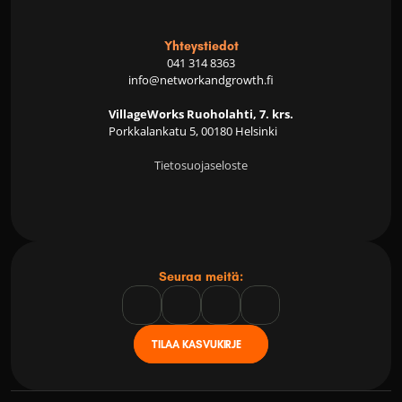
Yhteystiedot
041 314 8363
info@networkandgrowth.fi
VillageWorks Ruoholahti, 7. krs.
Porkkalankatu 5, 00180 Helsinki
Tietosuojaseloste
Seuraa meitä:
TILAA KASVUKIRJE