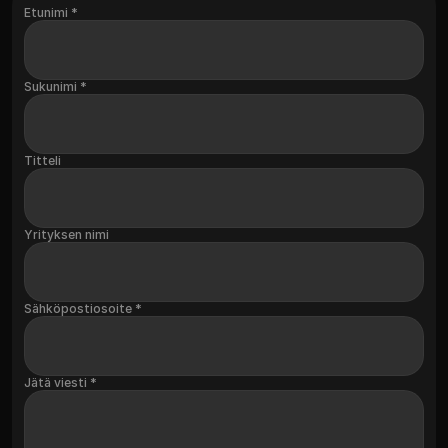
Etunimi *
Sukunimi *
Titteli
Yrityksen nimi
Sähköpostiosoite *
Jätä viesti *