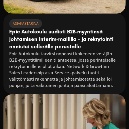
ASIAKASTARINA
Epic Autokoulu uudisti B2B-myyntinsä 
johtamisen interim-mallilla – ja rekrytointi 
onnistui selkeälle perustalle
Epic Autokoulu tarvitsi nopeasti kokeneen vetäjän 
B2B-myyntitiimilleen tilanteessa, jossa perinteiselle 
rekrytoinnille ei ollut aikaa. Network & Growthin 
Sales Leadership as a Service -palvelu tuotti 
välittömästi rakennetta ja johtamisotetta sekä loi 
pohjan, jolta vakituinen johtaja pääsi aloittamaan.